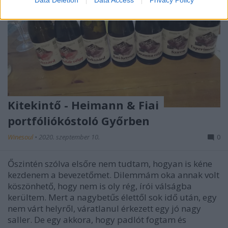
Kitekintő - Heimann & Fiai
portfóliókóstoló Győrben
Winesoul
•
2020. szeptember 10.
0
Őszintén szólva elsőre nem tudtam, hogyan is kéne
kezdenem a bevezetőmet. Dilemmám oka annak volt
köszönhető, hogy nem is oly rég, írói válságba
kerültem. Mert a nagybetűs élettől sok idő után, egy
nem várt helyről, váratlanul érkezett egy jó nagy
saller. De egy akkora, hogy padlót fogtam és