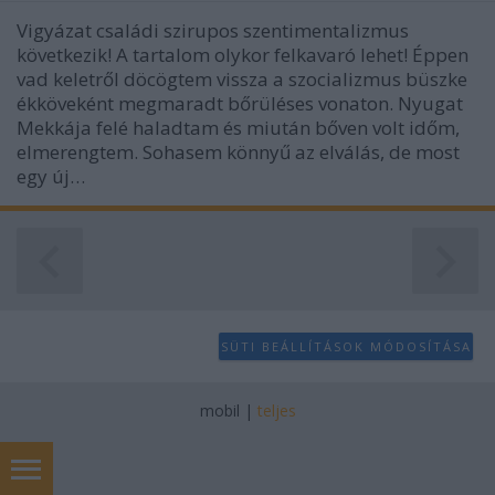
Vigyázat családi szirupos szentimentalizmus
következik! A tartalom olykor felkavaró lehet! Éppen
vad keletről döcögtem vissza a szocializmus büszke
ékköveként megmaradt bőrüléses vonaton. Nyugat
Mekkája felé haladtam és miután bőven volt időm,
elmerengtem. Sohasem könnyű az elválás, de most
egy új…
SÜTI BEÁLLÍTÁSOK MÓDOSÍTÁSA
mobil
|
teljes