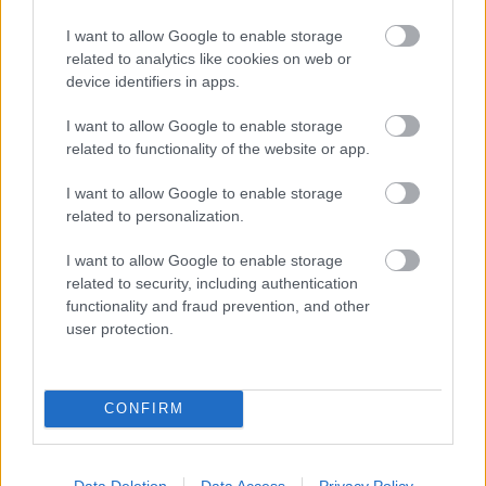
Heimann Barbár 2012, Prunotto
I want to allow Google to enable storage
Costemiole Barbera D'Asti2011,
related to analytics like cookies on web or
device identifiers in apps.
Antinori Il Bruciato 2014)
Winesoul
•
2020. december 13.
0
I want to allow Google to enable storage
related to functionality of the website or app.
Az idei november senkinek se kecsegtetett túl sok
I want to allow Google to enable storage
jóval. Az új rendelkezéseknek köszönhetően, egy bő
related to personalization.
féléve a boros baráti társasággal tervezett
és az általam levezényelt tokaji kóstolót kénytelen
I want to allow Google to enable storage
voltam lefújni, ez pedig eléggé
related to security, including authentication
elkeserített. Szerencsénkre vigaszul tartottunk egy
functionality and fraud prevention, and other
kis létszámú…
user protection.
CONFIRM
Data Deletion
Data Access
Privacy Policy