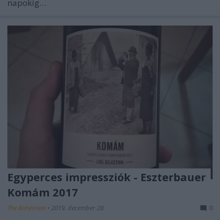
napokig…
Egyperces impressziók - Eszterbauer
Komám 2017
The Bohemian
•
2019. december 28.
0