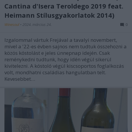
Cantina d'Isera Teroldego 2019 feat.
Heimann Stílusgyakorlatok 2014)
Winesoul
•
2024. március 24.
0
Izgalommal vártuk Frejával a tavalyi novembert,
mivel a '22-es évben sajnos nem tudtuk összehozni a
közös kóstolást e jeles ünnepnap idején. Csak
reménykedni tudtunk, hogy idén végül sikerül
kivitelezni. A kóstoló végül kiscsoportos foglalkozás
volt, mondhatni családias hangulatban telt.
Kevesebbet…