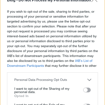
Blog -
Do Not Process My Personal Information
If you wish to opt-out of the sale, sharing to third parties, or
processing of your personal or sensitive information for
targeted advertising by us, please use the below opt-out
section to confirm your selection. Please note that after your
opt-out request is processed you may continue seeing
interest-based ads based on personal information utilized by
us or personal information disclosed to third parties prior to
your opt-out. You may separately opt-out of the further
disclosure of your personal information by third parties on the
IAB’s list of downstream participants. This information may
also be disclosed by us to third parties on the
IAB’s List of
Egyperces impressziók - Heimann
Downstream Participants
that may further disclose it to other
third parties.
Agnus 2017
Please note that this website/app uses one or more Google
Personal Data Processing Opt Outs
Winesoul
•
2021. március 23.
0
services and may gather and store information including but
not limited to your visit or usage behaviour. You may click to
I want to opt-out of the Sharing of my
personal data.
Sokszor hallhatjuk azt mondatot, hogy minden
grant or deny consent to Google and its third-party tags to
Opted In
okkal történik velünk életünk folyamán. Ha valami
use your data for below specified purposes in below Google
nem sikerül elsőre, akkor nagy valószínűséggel még
consent section.
I want to opt-out of the Sale of my