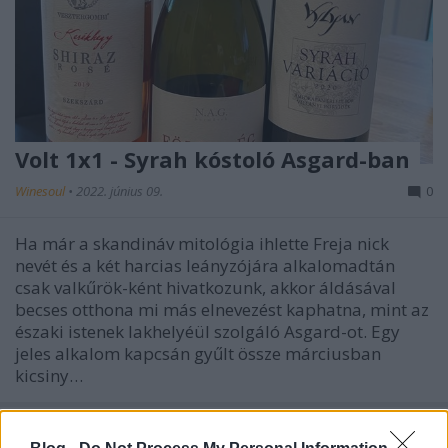
Volt 1x1 - Syrah kóstoló Asgard-ban
Winesoul
•
2022. június 09.
0
Ha már a skandináv mitológia ihlette Freja nick
nevét és a két harcias leányzójára alkalomadtán
csak valkűrök-ként hivatkozunk, akkor áldásával
becses otthona mi más elnevezést kaphatna, mint az
északi istenek lakhelyéül szolgáló Asgard-ot. Egy
jeles alkalom kapcsán gyűlt össze márciusban
kicsiny…