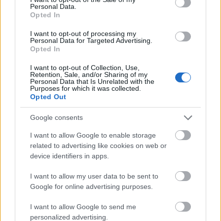
nem jött el az ideje és úgymond nincs vele dolgunk.
Personal Data.
Opted In
Valahogy anno, így próbáltam hozzá állni ahhoz a
gondolathoz, hogy elsőre nem tudtam a
I want to opt-out of processing my
borvilágban…
Personal Data for Targeted Advertising.
Opted In
I want to opt-out of Collection, Use,
Retention, Sale, and/or Sharing of my
Personal Data that Is Unrelated with the
Purposes for which it was collected.
Opted Out
Google consents
I want to allow Google to enable storage
related to advertising like cookies on web or
device identifiers in apps.
I want to allow my user data to be sent to
Google for online advertising purposes.
I want to allow Google to send me
Kitekintő - Születésnapi borsor(
personalized advertising.